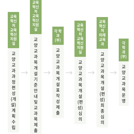
교육
혁신
처
교육
교육
혁신
혁신
교육
지원
교육
처
혁신
실
혁신
교육
처
각 학
처
혁신
미래
과
교육
교
지원
교육
(부)
혁신
각
실
과
양
지원
학
교
교
실
과
교
교
양
과
(부)
양
양
교
목
교
교
교
교
과
개
양
→
→
→
→
→
과
과
양
목
설
교
과
목
교
개
기
과
정
개
과
설
준
목
편
설
목
표
안
개
성
(편
운
작
내
설
(개
성)
영
성
및
(편
설)
최
제
교
성)
계
종
출
과
심
획
심
목
의
수
의
제
립
출