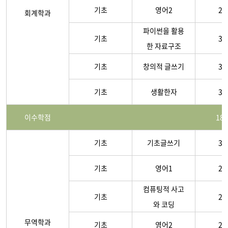
기초
영어2
2-
회계학과
파이썬을 활용
기초
3-
한 자료구조
기초
창의적 글쓰기
3-
기초
생활한자
3-
이수학점
18
기초
기초글쓰기
3-
기초
영어1
2-
컴퓨팅적 사고
기초
2-
와 코딩
무역학과
기초
영어2
2-