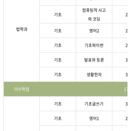
컴퓨팅적 사고
기초
2-
와 코딩
법학과
기초
영어2
2-
기초
기초파이썬
2-
기초
발표와 토론
3-
기초
생활한자
3-
이수학점
17
기초
기초글쓰기
3-
기초
영어1
2-