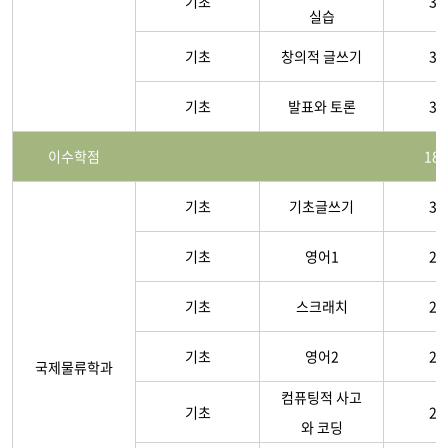
기초
3-
실습
기초
창의적 글쓰기
3-
기초
발표와 토론
3-
이수학점
18
기초
기초글쓰기
3-
기초
영어1
2-
기초
스크래치
2-
기초
영어2
2-
국제물류학과
컴퓨팅적 사고
기초
2-
와 코딩