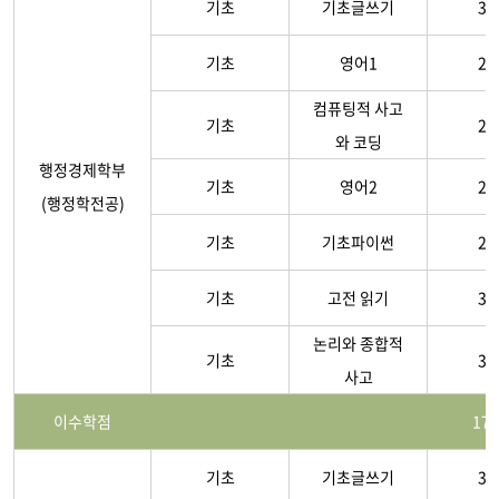
기초
기초글쓰기
3-
기초
영어1
2-
컴퓨팅적 사고
기초
2-
와 코딩
행정경제학부
기초
영어2
2-
(행정학전공)
기초
기초파이썬
2-
기초
고전 읽기
3-
논리와 종합적
기초
3-
사고
이수학점
17
기초
기초글쓰기
3-