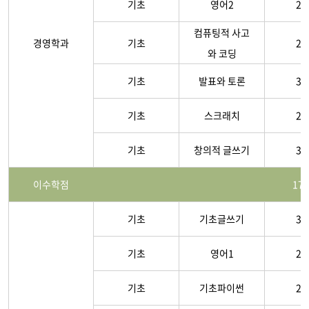
기초
영어2
2-
컴퓨팅적 사고
경영학과
기초
2-
와 코딩
기초
발표와 토론
3-
기초
스크래치
2-
기초
창의적 글쓰기
3-
이수학점
17
기초
기초글쓰기
3-
기초
영어1
2-
기초
기초파이썬
2-