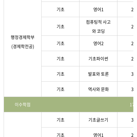
기초
영어1
2-
컴퓨팅적 사고
기초
2-
와 코딩
행정경제학부
기초
영어2
2-
(경제학전공)
기초
기초파이썬
2-
기초
발표와 토론
3-
기초
역사와 문화
3-
이수학점
17
기초
기초글쓰기
3-
기초
영어1
2-