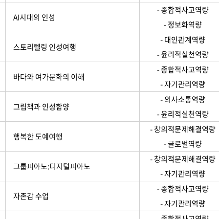
- 종합적사고역량
AI시대의 인성
- 정보화역량
- 대인관계역량
스토리텔링 인성여행
- 윤리적실천역량
- 종합적사고역량
바다와 여가문화의 이해
- 자기관리역량
- 의사소통역량
그림책과 인성함양
- 윤리적실천역량
- 창의적문제해결역량
행복한 도예여행
- 글로벌역량
- 창의적문제해결역량
그룹피아노:디지털피아노
- 자기관리역량
- 종합적사고역량
자존감 수업
- 자기관리역량
- 종합적사고역량