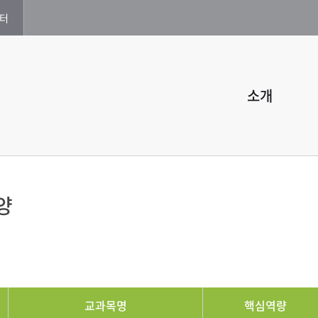
터
소개
양
교과목명
핵심역량