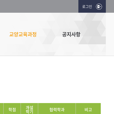
로그인
교양교육과정
공지사항
개설
학점
협력학과
비고
학기